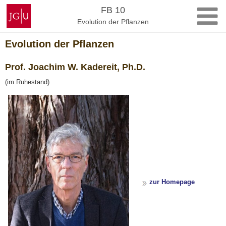
Zum
Johannes
FB 10
Inhalt
Gutenberg-
Evolution der Pflanzen
springen
Universität
Mainz
Evolution der Pflanzen
Prof. Joachim W. Kadereit, Ph.D.
(im Ruhestand)
zur Homepage